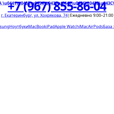
+7 (967) 855-86-04
A \u0441\u043E\u0434\u0435\u0440\u0436\u0438\u043C
г. Екатеринбург, ул. Хохрякова, 74
|
Ежедневно 9:00–21:00
sung
Ноутбуки
MacBook
iPad
Apple Watch
iMac
AirPods
База