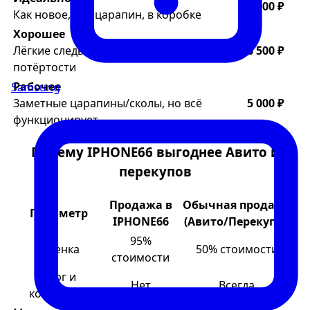
8 000 ₽
Как новое, без царапин, в коробке
Хорошее
Лёгкие следы использования, мелкие
6 500 ₽
потёртости
Рабочее
Samsung
Заметные царапины/сколы, но всё
5 000 ₽
функционирует
Почему IPHONE66 выгоднее Авито и
перекупов
Продажа в
Обычная продажа
Параметр
IPHONE66
(Авито/Перекупы)
95%
Оценка
50% стоимости
стоимости
Торг и
Нет
Всегда
конфликты