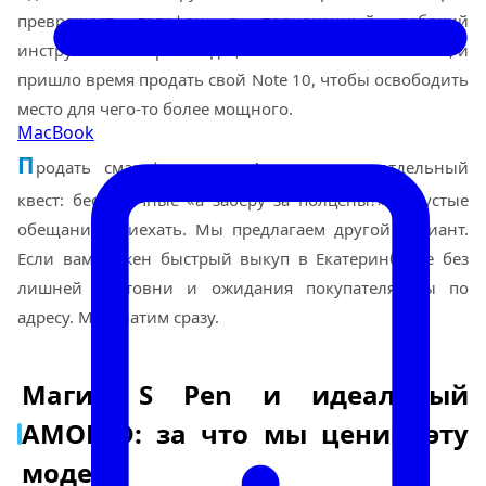
превращает телефон в полноценный рабочий
инструмент. Но время идет, технологии обновляются, и
пришло время продать свой Note 10, чтобы освободить
место для чего-то более мощного.
MacBook
П
родать смартфон через Авито — это отдельный
квест: бесконечные «а заберу за полцены?» и пустые
обещания приехать. Мы предлагаем другой вариант.
Если вам нужен быстрый выкуп в Екатеринбурге без
лишней болтовни и ожидания покупателя, вы по
адресу. Мы платим сразу.
Магия S Pen и идеальный
AMOLED: за что мы ценим эту
модель