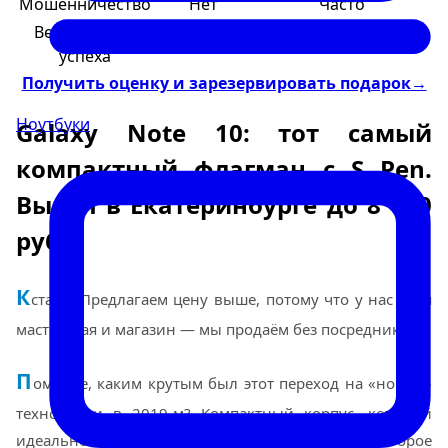
Мошенничество
Нет
Часто
Вероятность
100%
50/50
успеха
Получить оценку и зарезервировать подарок
→
Ноутбуки
Galaxy Note 10: тот самый
компактный флагман с S Pen.
Выкуп в Екатеринбурге до 8 000
руб
К
стати: Предлагаем цену выше, потому что у нас своя
мастерская и магазин — мы продаём без посредников.
П
омните, каким крутым был этот переход на «новые»
технологии в 2019-м? Компактный корпус, который
идеально лежит в руке, и магия пера S Pen, которое