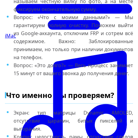
называем честную вилку по фото, а на месте
фиксируем окончательную сумму.
Вопрос: «Что с моими данными?» — Мы
гарантируем полную очистку. Поможем выйти
из Google-аккаунта, отключим FRP и сотрем всё
iMac
содержимое. Важно: Заблокированные
принимаем, но только при наличии документов
на телефон.
Вопрос: «Это долго?» — Весь процесс занимает
15 минут от вашего звонка до получения денег.
Что именно мы проверяем?
Экран: тип матрицы Dynamic AMOLED,
отсутствие царапин, битых пикселей и
выгорания.
Корпус: целостность рамы, отсутствие следов