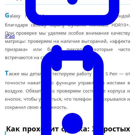
G
alaxy Note 10 до сих пор считается легендой
благодаря своему экрану Dynamic AMOLED HDR10+.
При проверке мы уделяем особое внимание качеству
iPad
матрицы: проверяем на наличие выгораний, «эффекта
призрака» или битых пикселей, которые часто
встречаются на старых OLED-панелях.
Т
акже мы детально тестируем работу пера S Pen — от
точности нажатия до функции управления жестами в
воздухе. Обязательно проверяем состояние корпуса и
кнопок, чтобы убедиться, что телефон не вскрывался и
сохранил свою надежность.
Как проходит сделка: 3 простых