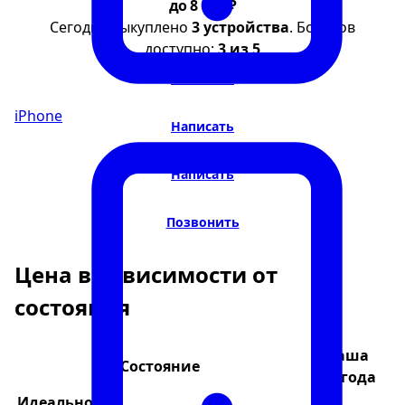
до 8 000 ₽
Сегодня выкуплено
3 устройства
. Бонусов
доступно:
3 из 5
Написать
iPhone
Написать
Написать
Позвонить
Цена в зависимости от
состояния
Ваша
Состояние
выгода
Идеальное