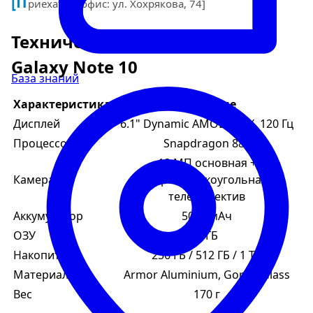
[П
риехать в офис: ул. Хохрякова, 74]
Технические характеристики
Galaxy Note 10
База знаний
Характеристика
Значение
Дисплей
6.1" Dynamic AMOLED 2X, 120 Гц
Процессор
Snapdragon 888
12 МП основная +
Камера
ультраширокоугольная +
телеобъектив
Аккумулятор
5000 мАч
ОЗУ
8 ГБ
Накопитель
256 ГБ / 512 ГБ / 1 ТБ
Материалы
Armor Aluminium, Gorilla Glass
Вес
170 г