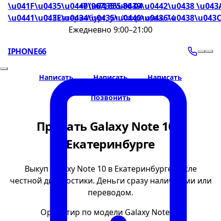
\u041F\u0435\u0440\u0435\u0439\u0442\u0438 \u043
+7 (967) 855-86-04
\u0441\u043E\u0434\u0435\u0440\u0436\u0438\u043
г. Екатеринбург, ул. Хохрякова, 74
Ежедневно 9:00–21:00
IPHONE66
Написать
Написать
Написать
Позвонить
Продать Galaxy Note 10 в
Екатеринбурге
Выкуп Galaxy Note 10 в Екатеринбурге после
честной диагностики. Деньги сразу наличными или
переводом.
Ориентир по модели Galaxy Note 10