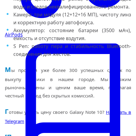
воды и следов неквалифицированного ремонта.
Камера: три модуля (12+12+16 МП), чистоту линз
и корректную работу автофокуса.
Аккумулятор: состояние батареи (3500 мАч),
AirPods
емкость и отсутствие вздутия.
S Pen: работу пера и стабильность Bluetooth-
соединения для жестов.
М
ы провели уже более 300 успешных сделок по
выкупу техники в нашем городе. Мы держим
рыночные цены и ценим ваше время, предлагая
честный подход без скрытых комиссий.
Г
отовы узнать цену своего Galaxy Note 10?
Написать в
Telegram