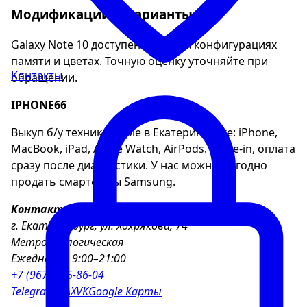
Модификации и варианты
Galaxy Note 10 доступен в разных конфигурациях
памяти и цветах. Точную оценку уточняйте при
Контакты
обращении.
IPHONE66
Выкуп б/у техники Apple в Екатеринбурге: iPhone,
MacBook, iPad, Apple Watch, AirPods. Trade-in, оплата
сразу после диагностики. У нас можно выгодно
продать смартфоны Samsung.
Контакты
г. Екатеринбург, ул. Хохрякова, 74
Метро Геологическая
Ежедневно 9:00–21:00
+7 (967) 855-86-04
Telegram
MAX
VK
Google Карты