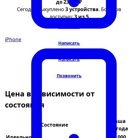
до 23 000 ₽
Сегодня выкуплено
3 устройства
. Бонусов
доступно:
3 из 5
Написать
iPhone
Написать
Написать
Позвонить
Цена в зависимости от
состояния
Ваша
Состояние
выгода
Идеальное
23 000