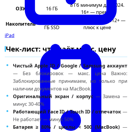
8 Гб минимум для 2024.
ОЗУ
16 ГБ
16+ — премия
256/512/1024
256 Гб минимум. 512+ —
Накопитель
ГБ SSD
плюс к цене
iPad
Чек-лист: что даёт макс. цену
Чистый Apple ID / Google / Samsung аккаунт
— Без блокировок — макс. цена Важно:
Заблокированные принимаем, но только при
наличии документов на MacBook.
Оригинальный экран / корпус
— Замена —
минус 30-40%
Работающий Face ID / Touch ID / отпечаток
—
Не работает — минус 50%
Батарея ≥ 80% / циклы < 500 (MacBook)
—