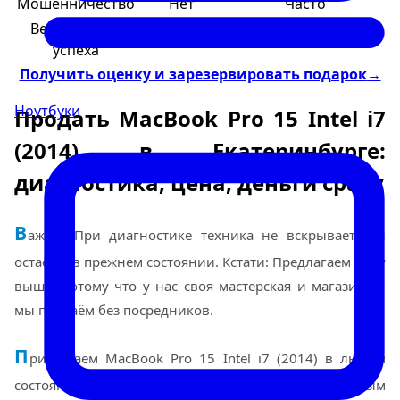
Мошенничество
Нет
Часто
Вероятность
100%
50/50
успеха
Получить оценку и зарезервировать подарок
→
Ноутбуки
Продать MacBook Pro 15 Intel i7
(2014) в Екатеринбурге:
диагностика, цена, деньги сразу
В
ажно: При диагностике техника не вскрывается и
остаётся в прежнем состоянии. Кстати: Предлагаем цену
выше, потому что у нас своя мастерская и магазин —
мы продаём без посредников.
П
ринимаем MacBook Pro 15 Intel i7 (2014) в любом
состоянии: новые, б/у, с убитой батареей, разбитым