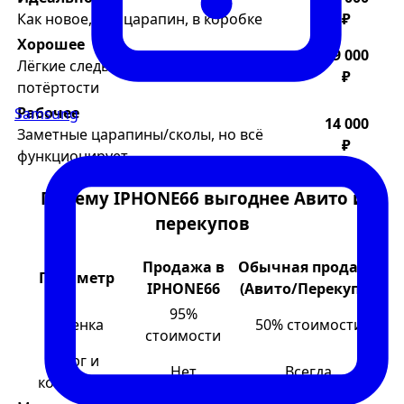
Как новое, без царапин, в коробке
₽
Хорошее
19 000
Лёгкие следы использования, мелкие
₽
потёртости
Рабочее
Samsung
14 000
Заметные царапины/сколы, но всё
₽
функционирует
Почему IPHONE66 выгоднее Авито и
перекупов
Продажа в
Обычная продажа
Параметр
IPHONE66
(Авито/Перекупы)
95%
Оценка
50% стоимости
стоимости
Торг и
Нет
Всегда
конфликты