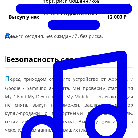
торг, риск мошенников
есть»
продастся)
10-15 мин диагностики,
Выкуп у нас
12,000 ₽
деньги сразу
Д
iMac
еньги сегодня. Без ожиданий, без риска.
Безопасность сделки
П
еред приходом отвяжите устройство от Apple ID /
Google / Samsung аккаунта. Мы проверим статус Find
My / Find My Device / Find My Mobile — если активация
не снята, выкуп невозможен. Заключаем договор
купли-продажи с паспортными данными: модель,
серийник, состояние, сумма. Выплату фиксируем в
чеке. Удаляем данные на ваших глазах.