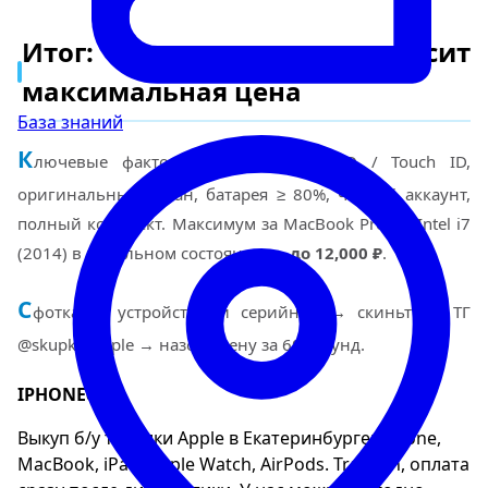
Итог: от чего зависит
максимальная цена
База знаний
К
лючевые факторы: рабочий Face ID / Touch ID,
оригинальный экран, батарея ≥ 80%, чистый аккаунт,
полный комплект. Максимум за MacBook Pro 15 Intel i7
(2014) в идеальном состоянии —
до 12,000 ₽
.
С
фоткайте устройство и серийник → скиньте в ТГ
@skupka_apple → назову цену за 60 секунд.
IPHONE66
Выкуп б/у техники Apple в Екатеринбурге: iPhone,
MacBook, iPad, Apple Watch, AirPods. Trade-in, оплата