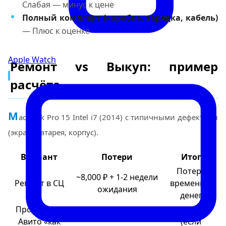
Слабая — минус к цене
Полный комплект (коробка, зарядка, кабель)
— Плюс к оценке
Apple Watch
Ремонт vs Выкуп: пример
расчёта
M
acBook Pro 15 Intel i7 (2014) с типичными дефектами
(экран, батарея, корпус).
Вариант
Потери
Итог
Потеря
~8,000 ₽ + 1-2 недели
Ремонт в СЦ
времени и
ожидания
денег
Продажа на
~7,800 ₽
1-2 недели ожидания,
Авито «как
(если