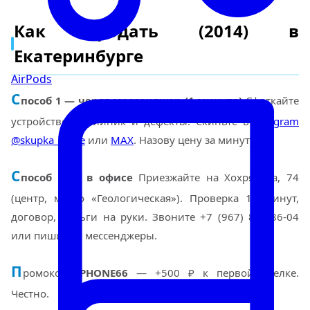
Как продать (2014) в
Екатеринбурге
AirPods
С
пособ 1 — через мессенджер (1 минута)
Сфоткайте
устройство, серийник и дефекты. Скиньте в
Telegram
@skupka_apple
или
MAX
. Назову цену за минуту.
С
пособ 2 — в офисе
Приезжайте на Хохрякова, 74
(центр, метро «Геологическая»). Проверка 10 минут,
договор, деньги на руки. Звоните +7 (967) 855-86-04
или пишите в мессенджеры.
П
ромокод
IPHONE66
— +500 ₽ к первой сделке.
Честно.