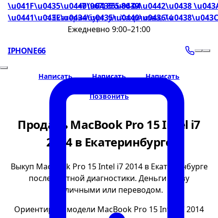
\u041F\u0435\u0440\u0435\u0439\u0442\u0438 \u043
+7 (967) 855-86-04
\u0441\u043E\u0434\u0435\u0440\u0436\u0438\u043
г. Екатеринбург, ул. Хохрякова, 74
Ежедневно 9:00–21:00
IPHONE66
Написать
Написать
Написать
Позвонить
Продать MacBook Pro 15 Intel i7
2014 в Екатеринбурге
Выкуп MacBook Pro 15 Intel i7 2014 в Екатеринбурге
после честной диагностики. Деньги сразу
наличными или переводом.
Ориентир по модели MacBook Pro 15 Intel i7 2014