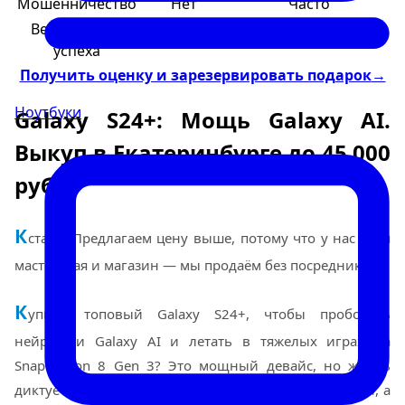
Мошенничество
Нет
Часто
Вероятность
100%
50/50
успеха
Получить оценку и зарезервировать подарок
→
Ноутбуки
Galaxy S24+: Мощь Galaxy AI.
Выкуп в Екатеринбурге до 45 000
руб
К
стати: Предлагаем цену выше, потому что у нас своя
мастерская и магазин — мы продаём без посредников.
К
упили топовый Galaxy S24+, чтобы пробовать
нейросети Galaxy AI и летать в тяжелых играх на
Snapdragon 8 Gen 3? Это мощный девайс, но жизнь
диктует свои правила: кому-то срочно нужны деньги, а