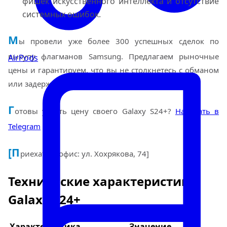
фишек искусственного интеллекта и отсутствие
системных ошибок.
М
ы провели уже более 300 успешных сделок по
выкупу флагманов Samsung. Предлагаем рыночные
AirPods
цены и гарантируем, что вы не столкнетесь с обманом
или задержкой выплат.
Г
отовы узнать цену своего Galaxy S24+?
Написать в
Telegram
[П
риехать в офис: ул. Хохрякова, 74]
Технические характеристики
Galaxy S24+
Характеристика
Значение