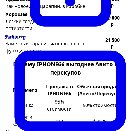
Как новое, без царапин, в коробке
₽
Хорошее
29 000
Лёгкие следы использования, мелкие
₽
потёртости
Рабочее
Samsung
21 500
Заметные царапины/сколы, но всё
₽
функционирует
Почему IPHONE66 выгоднее Авито и
перекупов
Продажа в
Обычная продажа
Параметр
IPHONE66
(Авито/Перекупы)
95%
Оценка
50% стоимости
стоимости
Торг и
Нет
Всегда
конфликты