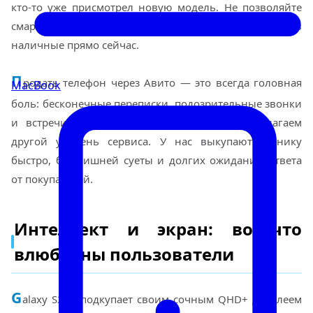
кто-то уже присмотрел новую модель. Не позволяйте
смартфону пылиться в ящике — превратите его в
наличные прямо сейчас.
П
родать телефон через Авито — это всегда головная
MacBook
боль: бесконечные переписки, подозрительные звонки
и встречи в сомнительных местах. Мы предлагаем
другой уровень сервиса. У нас выкупают технику
быстро, без лишней суеты и долгих ожиданий ответа
от покупателей.
Интеллект и экран: во что
влюблены пользователи
G
alaxy S24+ подкупает своим сочным QHD+ дисплеем