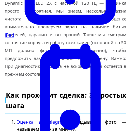
Dynamic AMOLED 2X с частотой 120 Гц — картинка
просто невероятная. Мы знаем, насколько важна
чистота такой матрицы, поэтому при оценке
внимательно проверяем экран на наличие битых
пикселей, царапин и выгораний. Также мы смотрим
iPad
состояние корпуса и работу всех камер (основной на 50
МП должна фокусироваться мгновенно), чтобы
предложить вам максимально честную цену. Важно:
При диагностике техника не вскрывается и остаётся в
прежнем состоянии.
Как проходит сделка: 3 простых
шага
Оценка в Telegram
. Скидываете фото —
называем цену за минуту.