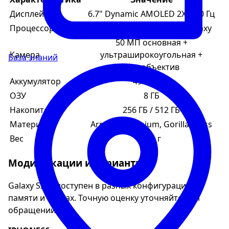
Дисплей
6.7" Dynamic AMOLED 2X, 120 Гц
Процессор
Snapdragon 8 Gen 3 for Galaxy
50 МП основная +
Камера
ультраширокоугольная +
База знаний
телеобъектив
Аккумулятор
4900 мАч
ОЗУ
8 ГБ
Накопитель
256 ГБ / 512 ГБ
Материалы
Armor Aluminium, Gorilla Glass
Вес
195 г
Модификации и варианты
Galaxy S24+ доступен в разных конфигурациях
памяти и цветах. Точную оценку уточняйте при
обращении.