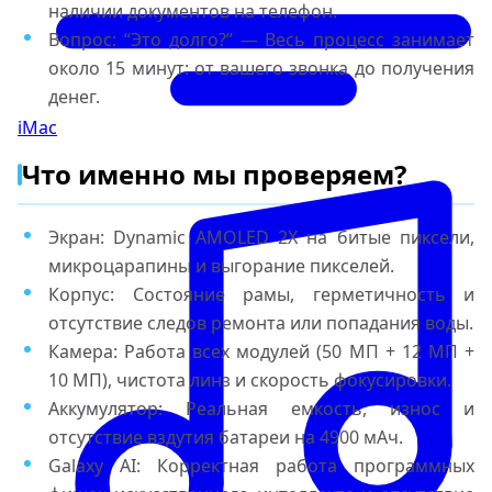
наличии документов на телефон.
Вопрос: “Это долго?” — Весь процесс занимает
около 15 минут: от вашего звонка до получения
денег.
iMac
Что именно мы проверяем?
Экран: Dynamic AMOLED 2X на битые пиксели,
микроцарапины и выгорание пикселей.
Корпус: Состояние рамы, герметичность и
отсутствие следов ремонта или попадания воды.
Камера: Работа всех модулей (50 МП + 12 МП +
10 МП), чистота линз и скорость фокусировки.
Аккумулятор: Реальная емкость, износ и
отсутствие вздутия батареи на 4900 мАч.
Galaxy AI: Корректная работа программных