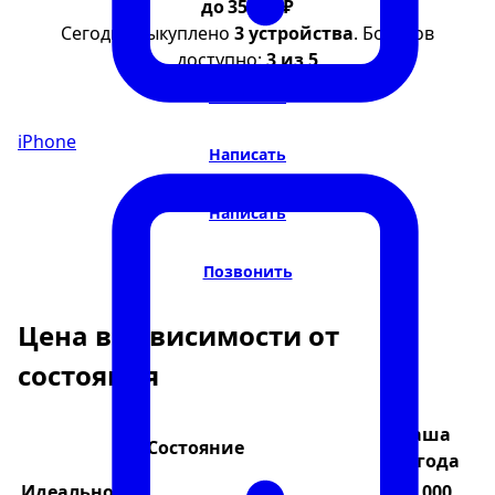
до 35 000 ₽
Сегодня выкуплено
3 устройства
. Бонусов
доступно:
3 из 5
Написать
iPhone
Написать
Написать
Позвонить
Цена в зависимости от
состояния
Ваша
Состояние
выгода
Идеальное
35 000