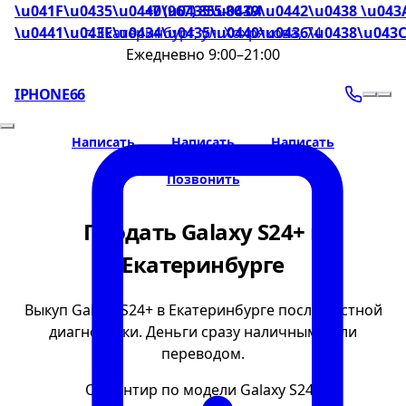
\u041F\u0435\u0440\u0435\u0439\u0442\u0438 \u043
+7 (967) 855-86-04
\u0441\u043E\u0434\u0435\u0440\u0436\u0438\u043
г. Екатеринбург, ул. Хохрякова, 74
Ежедневно 9:00–21:00
IPHONE66
Написать
Написать
Написать
Позвонить
Продать Galaxy S24+ в
Екатеринбурге
Выкуп Galaxy S24+ в Екатеринбурге после честной
диагностики. Деньги сразу наличными или
переводом.
Ориентир по модели Galaxy S24+