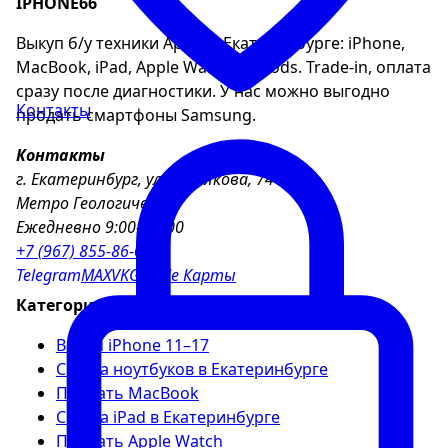
IPHONE66
Выкуп б/у техники Apple в Екатеринбурге: iPhone,
MacBook, iPad, Apple Watch, AirPods. Trade-in, оплата
сразу после диагностики. У нас можно выгодно
Контакты
продать смартфоны Samsung.
Контакты
г. Екатеринбург, ул. Хохрякова, 74
Метро Геологическая
Ежедневно 9:00–21:00
+7 (967) 855-86-04
Telegram
MAX
VK
Google Карты
Категории
Выкуп iPhone 11–17
Скупка ноутбуков в Екатеринбурге
Продать MacBook
Скупка iPad в Екатеринбурге
Продать Apple Watch