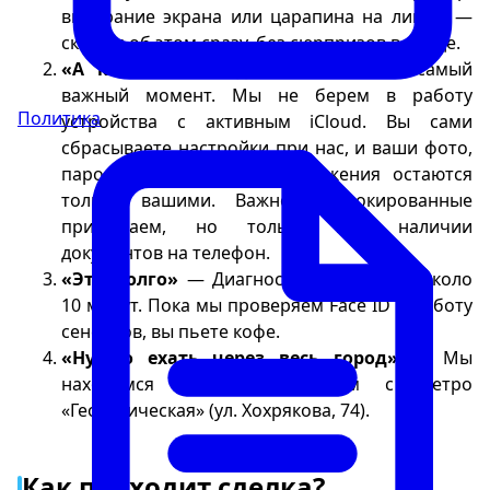
выгорание экрана или царапина на линзе) —
скажем об этом сразу, без сюрпризов в конце.
«А как же мои данные?»
— Это самый
важный момент. Мы не берем в работу
Политика
устройства с активным iCloud. Вы сами
сбрасываете настройки при нас, и ваши фото,
пароли и банковские приложения остаются
только вашими. Важно: Заблокированные
принимаем, но только при наличии
документов на телефон.
«Это долго»
— Диагностика занимает около
10 минут. Пока мы проверяем Face ID и работу
сенсоров, вы пьете кофе.
«Нужно ехать через весь город»
— Мы
находимся в центре, рядом с метро
«Геологическая» (ул. Хохрякова, 74).
Как проходит сделка?