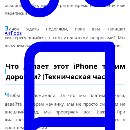
освободить бюджет, не тратьте время на бесконечные
переписки на Авито.
З
ачем ждать неделями, пока вам напишет
AirPods
«интересующийся» с сомнительными вопросами? Мы
выкупим ваш iPhone 16 Pro быстро и по честной цене.
Что делает этот iPhone таким
дорогим? (Техническая часть)
Ч
тобы вы понимали, за что мы платим деньги,
давайте разберем начинку. Мы не просто смотрим на
внешний вид, мы проверяем всё: Важно: При
диагностике техника не вскрывается и остаётся в
прежнем состоянии.