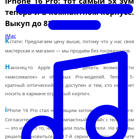
iPhone 16 Pro: тот самый 5x зум
теперь и в компактном корпусе.
Выкуп до 82 000 ₽
iMac
К
стати: Предлагаем цену выше, потому что у нас своя
мастерская и магазин — мы продаём без посредников.
Н
аконец-то Apple перестала делить возможности
«максималок» и обычных Pro-моделей. Теперь 5-
кратный оптический зум доступен и тем, кто не хочет
носить в кармане огромный кирпич.
i
Phone 16 Pro стал настоящим хитом в Екатеринбурге.
Согласитесь, получить компактный девайс с телевиком
— это именно то, чего ждали пользователи. Но если вы
решили обновиться до 17-й серии или просто хотите