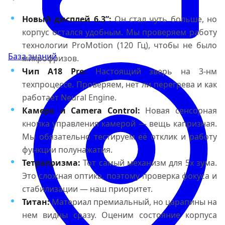
Новый дисплей 6.3”:
Он стал чуть больше, но
корпус остался удобным. Мы проверяем работу
технологии ProMotion (120 Гц), чтобы не было
База знаний
микрофризов.
Чип A18 Pro:
Настоящий зверь на 3-нм
техпроцессе. Проверяем, нет ли перегрева и как
работает Neural Engine.
Камера и Camera Control:
Новая сенсорная
кнопка управления камерой — вещь капризная.
Мы обязательно тестируем её отклик и работу
функции полунажатия.
Тетрапризма:
Тот самый механизм для 5x зума.
Это сложная оптика, поэтому проверка фокуса и
стабилизации — наш приоритет.
Титан:
Материал премиальный, но царапины на
нем видны сразу. Оценим состояние корпуса