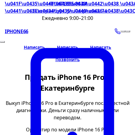
\u041F\u0435\u0440\u0435\u0439\u0442\u0438 \u043
+7 (967) 855-86-04
\u0441\u043E\u0434\u0435\u0440\u0436\u0438\u043
г. Екатеринбург, ул. Хохрякова, 74
Ежедневно 9:00–21:00
IPHONE66
Написать
Написать
Написать
Позвонить
Продать iPhone 16 Pro в
Екатеринбурге
Выкуп iPhone 16 Pro в Екатеринбурге после честной
диагностики. Деньги сразу наличными или
переводом.
Ориентир по модели iPhone 16 Pro