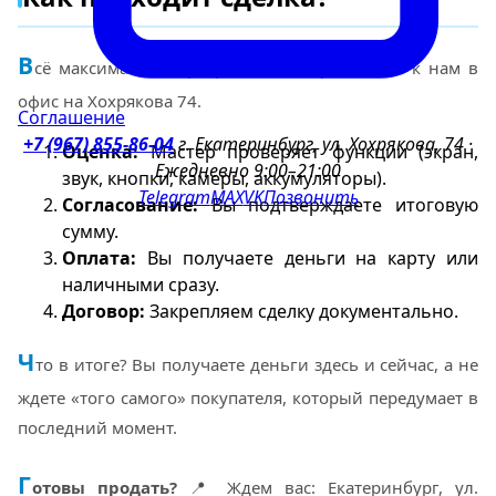
В
сё максимально прозрачно. Вы приезжаете к нам в
офис на Хохрякова 74.
Соглашение
+7 (967) 855-86-04
г. Екатеринбург, ул. Хохрякова, 74 ·
Оценка:
Мастер проверяет функции (экран,
Ежедневно 9:00–21:00
звук, кнопки, камеры, аккумуляторы).
Telegram
MAX
VK
Позвонить
Согласование:
Вы подтверждаете итоговую
сумму.
Оплата:
Вы получаете деньги на карту или
наличными сразу.
Договор:
Закрепляем сделку документально.
Ч
то в итоге? Вы получаете деньги здесь и сейчас, а не
ждете «того самого» покупателя, который передумает в
последний момент.
Г
отовы продать?
📍 Ждем вас: Екатеринбург, ул.