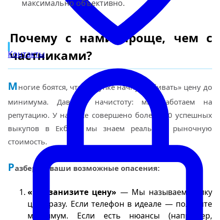
максимально объективно.
Почему с нами проще, чем с
частниками?
Контакты
М
ногие боятся, что в скупке начнут «сбивать» цену до
минимума. Давайте начистоту: мы работаем на
репутацию. У нас уже совершено более 300 успешных
выкупов в Екб, и мы знаем реальную рыночную
стоимость.
Р
азберем ваши возможные опасения:
«Вы занизите цену»
— Мы называем вилку
цен сразу. Если телефон в идеале — получите
максимум. Если есть нюансы (например,