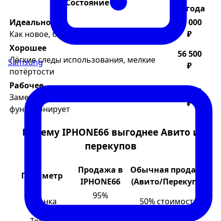
Состояние
выгода
Идеальное
68 000
Как новое, без царапин, в коробке
₽
Хорошее
56 500
Лёгкие следы использования, мелкие
Samsung
₽
потёртости
Рабочее
41 500
Заметные царапины/сколы, но всё
₽
функционирует
Почему IPHONE66 выгоднее Авито и
перекупов
Продажа в
Обычная продажа
Параметр
IPHONE66
(Авито/Перекупы)
95%
Оценка
50% стоимости
стоимости