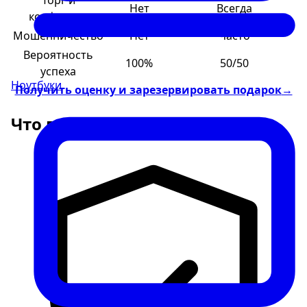
Торг и
Нет
Всегда
конфликты
Мошенничество
Нет
Часто
Вероятность
100%
50/50
успеха
Ноутбуки
Получить оценку и зарезервировать подарок
→
Что важно при сделке?