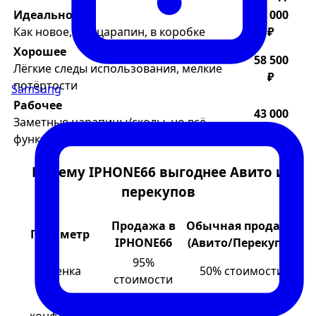
Идеальное
70 000
Как новое, без царапин, в коробке
₽
Хорошее
58 500
Лёгкие следы использования, мелкие
₽
потёртости
Samsung
Рабочее
43 000
Заметные царапины/сколы, но всё
₽
функционирует
Почему IPHONE66 выгоднее Авито и
перекупов
Продажа в
Обычная продажа
Параметр
IPHONE66
(Авито/Перекупы)
95%
Оценка
50% стоимости
стоимости
Торг и
Нет
Всегда