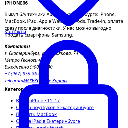
IPHONE66
Выкуп б/у техники Apple в Екатеринбурге: iPhone,
MacBook, iPad, Apple Watch, AirPods. Trade-in, оплата
сразу после диагностики. У нас можно выгодно
Контакты
продать смартфоны Samsung.
Контакты
г. Екатеринбург, ул. Хохрякова, 74
Метро Геологическая
Ежедневно 9:00–21:00
+7 (967) 855-86-04
Telegram
MAX
VK
Google Карты
Категории
Выкуп iPhone 11–17
Скупка ноутбуков в Екатеринбурге
Продать MacBook
Скупка iPad в Екатеринбурге