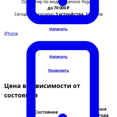
Ориентир по модели Lenovo Yoga 9i
до 70 000 ₽
Сегодня выкуплено
3 устройства
. Бонусов
доступно:
3 из 5
Написать
iPhone
Написать
Написать
Позвонить
Цена в зависимости от
состояния
Ваша
Состояние
выгода