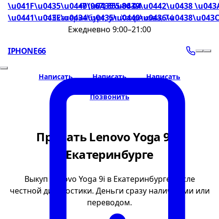
\u041F\u0435\u0440\u0435\u0439\u0442\u0438 \u043
+7 (967) 855-86-04
\u0441\u043E\u0434\u0435\u0440\u0436\u0438\u043
г. Екатеринбург, ул. Хохрякова, 74
Ежедневно 9:00–21:00
IPHONE66
Написать
Написать
Написать
Позвонить
Продать Lenovo Yoga 9i в
Екатеринбурге
Выкуп Lenovo Yoga 9i в Екатеринбурге после
честной диагностики. Деньги сразу наличными или
переводом.