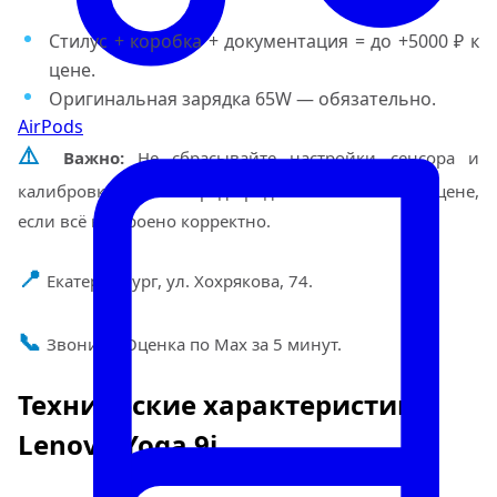
Стилус + коробка + документация = до +5000 ₽ к
цене.
Оригинальная зарядка 65W — обязательно.
AirPods
⚠️
Важно:
Не сбрасывайте настройки сенсора и
калибровку экрана перед продажей — это плюс к цене,
если всё настроено корректно.
📍
Екатеринбург, ул. Хохрякова, 74.
📞
Звоните! Оценка по Max за 5 минут.
Технические характеристики
Lenovo Yoga 9i