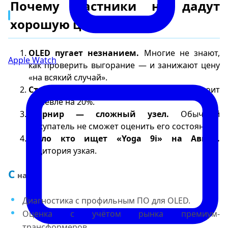
Почему частники не дадут
хорошую цену за Yoga?
OLED пугает незнанием.
Многие не знают,
Apple Watch
как проверить выгорание — и занижают цену
«на всякий случай».
Стилус теряется.
Без пера ноутбук стоит
дешевле на 20%.
Шарнир — сложный узел.
Обычный
покупатель не сможет оценить его состояние.
Мало кто ищет «Yoga 9i» на Авито.
Аудитория узкая.
С
нами:
Диагностика с профильным ПО для OLED.
Оценка с учётом рынка премиум-
трансформеров.