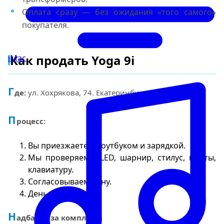
Оплата сразу — без ожидания «того самого»
покупателя.
Как продать Yoga 9i
iMac
Г
де:
ул. Хохрякова, 74. Екатеринбург, центр.
П
роцесс:
Вы приезжаете с ноутбуком и зарядкой.
Мы проверяем OLED, шарнир, стилус, порты,
клавиатуру.
Согласовываем цену.
Деньги сразу.
Н
адбавка за комплект: