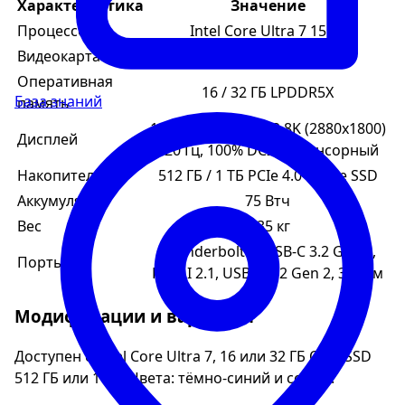
Характеристика
Значение
Процессор
Intel Core Ultra 7 155H
Видеокарта
Intel Arc Graphics
Оперативная
16 / 32 ГБ LPDDR5X
База знаний
память
14 дюймов OLED 2.8K (2880x1800)
Дисплей
120 Гц, 100% DCI-P3, сенсорный
Накопитель
512 ГБ / 1 ТБ PCIe 4.0 NVMe SSD
Аккумулятор
75 Втч
Вес
1.35 кг
Thunderbolt 4, USB-C 3.2 Gen 2,
Порты
HDMI 2.1, USB-A 3.2 Gen 2, 3.5 мм
Модификации и варианты
Доступен с Intel Core Ultra 7, 16 или 32 ГБ ОЗУ, SSD
512 ГБ или 1 ТБ. Цвета: тёмно-синий и серый.