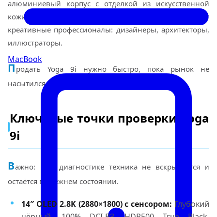
алюминиевый корпус с отделкой из искусственной
кожи. В Екатеринбурге такие ноутбуки выбирают
креативные профессионалы: дизайнеры, архитекторы,
иллюстраторы.
MacBook
П
родать Yoga 9i нужно быстро, пока рынок не
насытился очередной партией «серых» устройств.
Ключевые точки проверки Yoga
9i
В
ажно: При диагностике техника не вскрывается и
остаётся в прежнем состоянии.
14″ OLED 2.8K (2880×1800) с сенсором:
Глубокий
чёрный, 100% DCI-P3, HDR500 True Black.