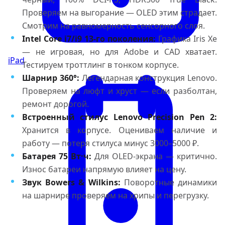
Проверяем на выгорание — OLED этим страдает.
Смотрим на равномерность сенсорного слоя.
Intel Core i7/i9 13-го поколения:
Графика Iris Xe
— не игровая, но для Adobe и CAD хватает.
iPad
Тестируем троттлинг в тонком корпусе.
Шарнир 360°:
Легендарная конструкция Lenovo.
Проверяем на люфт и хруст — если разболтан,
ремонт дорогой.
Встроенный стилус Lenovo Precision Pen 2:
Хранится в корпусе. Оцениваем наличие и
работу — потеря стилуса минус 3000–5000 ₽.
Батарея 75 Вт·ч:
Для OLED-экрана — критично.
Износ батареи напрямую влияет на цену.
Звук Bowers & Wilkins:
Поворотные динамики
на шарнире проверяем на хрипы и перегрузку.