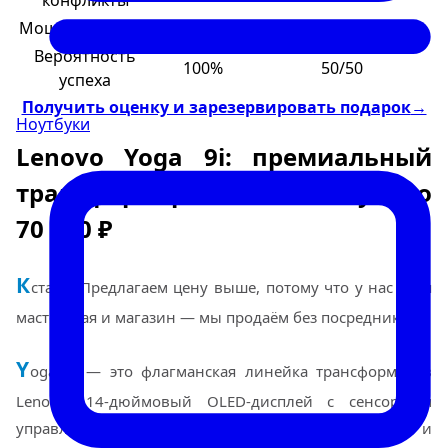
конфликты
Мошенничество
Нет
Часто
Вероятность
100%
50/50
успеха
Получить оценку и зарезервировать подарок
→
Ноутбуки
Lenovo Yoga 9i: премиальный
трансформер с OLED. Выкуп до
70 000 ₽
К
стати: Предлагаем цену выше, потому что у нас своя
мастерская и магазин — мы продаём без посредников.
Y
oga 9i — это флагманская линейка трансформеров
Lenovo. 14-дюймовый OLED-дисплей с сенсорным
управлением, шарнир на 360°, встроенный стилус и