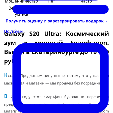
Мошенничество
Нет
Часто
Вероятность
100%
50/50
успеха
Получить оценку и зарезервировать подарок
→
Ноутбуки
Galaxy S20 Ultra: Космический
зум и мощный Snapdragon.
Выкуп в Екатеринбурге до 18 000
руб
К
стати: Предлагаем цену выше, потому что у нас своя
мастерская и магазин — мы продаём без посредников.
В
2020 году этот смартфон буквально перевернул
представление о мобильной фотографии. С его 108-
мегапиксельной камерой и безумным 100x Space Zoom