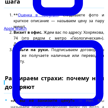
шага
**
Оценка в Telegram
. Скидываете фото и
краткое описание — называем цену за пару
минут.
Apple Watch
Визит в офис.
Ждем вас по адресу: Хохрякова,
74 (это рядом с метро «Геологическая»).
Диагностика займет всего 10–15 минут.
Деньги на руки.
Подписываем договор, вы
тут же получаете наличные или перевод на
карту.
Разбираем страхи: почему нам
доверяют
«А вы не занизите цену?»
— Нет. Мы
называем ориентировочную вилку по фото, а