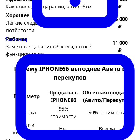
Как новое, без царапин, в коробке
₽
Хорошее
15 000
Лёгкие следы использования, мелкие
₽
потёртости
Рабочее
Samsung
11 000
Заметные царапины/сколы, но всё
₽
функционирует
Почему IPHONE66 выгоднее Авито и
перекупов
Продажа в
Обычная продажа
Параметр
IPHONE66
(Авито/Перекупы)
95%
Оценка
50% стоимости
стоимости
Торг и
Нет
Всегда
конфликты