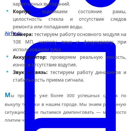
характерных выгораний.
Корпус:
оцениваем состояние рамы,
целостность стекла и отсутствие следов
ремонта или попадания воды.
AirPods
Камера:
тестируем работу основного модуля на
108 МП, чистоту линз и фокусировку при
использовании зума.
Аккумулятор:
проверяем реальную емкость,
износ и отсутствие вздутия.
Звук и связь:
тестируем работу динамиков и
стабильность приема сигнала.
М
ы провели уже более 300 успешных сделок по
выкупу техники в нашем городе. Мы знаем рыночную
ситуацию и не пытаемся демпинговать — мы просто
платим честную цену за ваш гаджет.