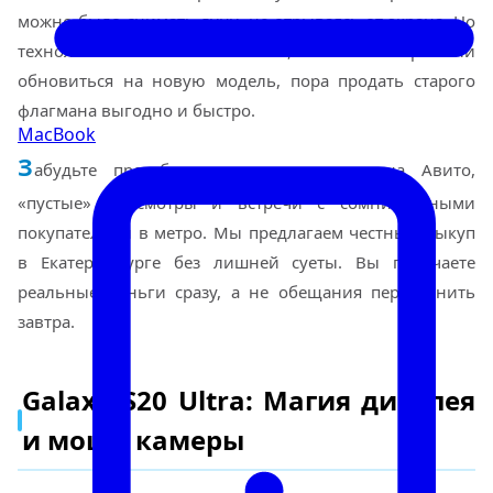
можно было снимать луну, не отрываясь от экрана. Но
технологии не стоят на месте, и если вы решили
обновиться на новую модель, пора продать старого
флагмана выгодно и быстро.
MacBook
З
абудьте про бесконечные переписки на Авито,
«пустые» просмотры и встречи с сомнительными
покупателями в метро. Мы предлагаем честный выкуп
в Екатеринбурге без лишней суеты. Вы получаете
реальные деньги сразу, а не обещания перезвонить
завтра.
Galaxy S20 Ultra: Магия дисплея
и мощь камеры