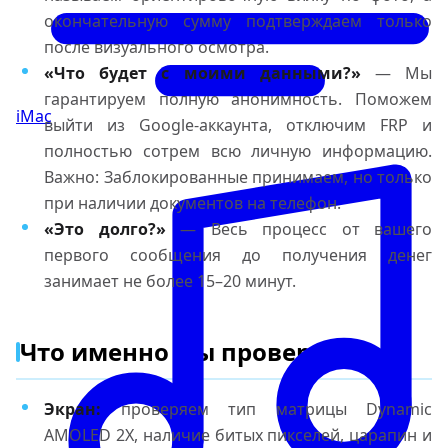
окончательную сумму подтверждаем только
после визуального осмотра.
«Что будет с моими данными?»
— Мы
гарантируем полную анонимность. Поможем
iMac
выйти из Google-аккаунта, отключим FRP и
полностью сотрем всю личную информацию.
Важно: Заблокированные принимаем, но только
при наличии документов на телефон.
«Это долго?»
— Весь процесс от вашего
первого сообщения до получения денег
занимает не более 15–20 минут.
Что именно мы проверяем?
Экран:
проверяем тип матрицы Dynamic
AMOLED 2X, наличие битых пикселей, царапин и