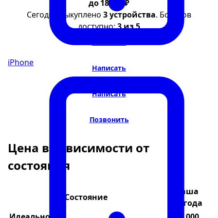
до 18 000 ₽
Сегодня выкуплено
3 устройства
. Бонусов
доступно:
3 из 5
Написать
iPhone
Написать
Написать
Позвонить
Цена в зависимости от
состояния
Ваша
Состояние
выгода
Идеальное
18 000