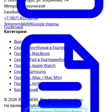
г. Екатеринбург, ул. Хохрякова, 74
Метро Геологическая
Ежедневно 9:00–21:00
+7 (967) 855-86-04
Telegram
MAX
VK
Google Карты
Политика
Категории
Выкуп iPhone 11–17
Скупка ноутбуков в Екатеринбурге
Продать MacBook
Скупка iPad в Екатеринбурге
Продать Apple Watch
Скупка Samsung
Продать iMac / Mac Mini
Продать AirPods
База знаний
© 2026 IPHONE66. Все права защищены.
Не является публичной офертой
разработка Stanislav Krezz