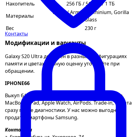
Накопитель
256 ГБ / 512 ГБ / 1 ТБ
Титан / Armor Aluminium, Gorilla
Материалы
Glass
Вес
230 г
Контакты
Модификации и варианты
Galaxy S20 Ultra доступен в разных конфигурациях
памяти и цветах. Точную оценку уточняйте при
обращении.
IPHONE66
Выкуп б/у техники Apple в Екатеринбурге: iPhone,
MacBook, iPad, Apple Watch, AirPods. Trade-in, оплата
сразу после диагностики. У нас можно выгодно
продать смартфоны Samsung.
Контакты