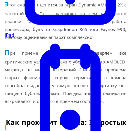
Э
тот смартфон ценится за экран Dynamic AMOLED 2X с
частотой 120 Гц — картинка на нем невероятно
плавная. Также мы знаем, насколько важна работа
процессора, будь то Snapdragon 865 или Exynos 990,
iPad
поэтому оцениваем аппарат комплексно.
П
ри приеме мы тщательно проверяем все
критические узлы. Нам важно убедиться, что AMOLED-
матрица не имеет выгораний (типичная проблема
старых флагманов), корпус герметичен, а камера
способна выдавать ту самую четкую 8K-картинку без
танцев с бубнами. Важно: При диагностике техника не
вскрывается и остаётся в прежнем состоянии.
Как проходит сделка: 3 простых