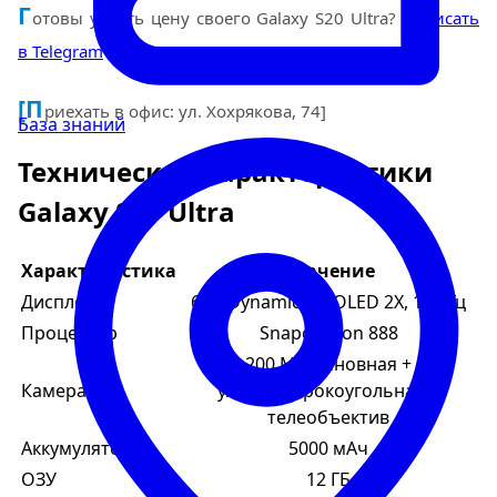
Г
отовы узнать цену своего Galaxy S20 Ultra?
Написать
в Telegram
[П
риехать в офис: ул. Хохрякова, 74]
База знаний
Технические характеристики
Galaxy S20 Ultra
Характеристика
Значение
Дисплей
6.8" Dynamic AMOLED 2X, 120 Гц
Процессор
Snapdragon 888
200 МП основная +
Камера
ультраширокоугольная +
телеобъектив
Аккумулятор
5000 мАч
ОЗУ
12 ГБ