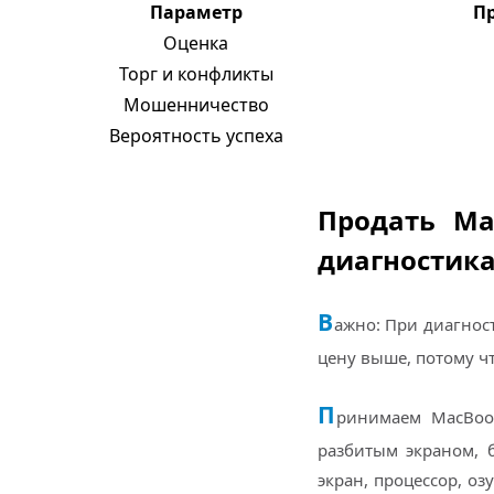
Параметр
П
Оценка
Торг и конфликты
Мошенничество
Вероятность успеха
Продать Mac
диагностика
В
ажно: При диагност
цену выше, потому чт
П
ринимаем MacBook
разбитым экраном, 
экран, процессор, оз