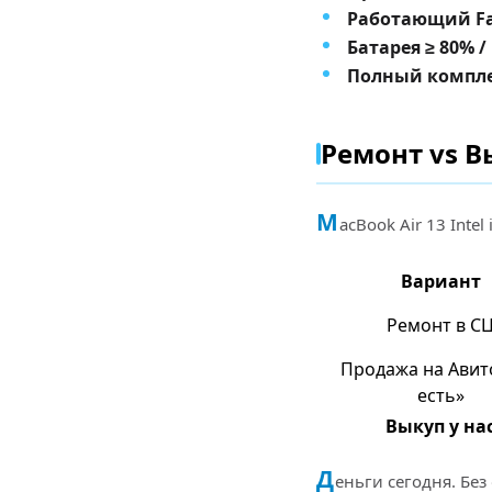
Работающий Fac
Батарея ≥ 80% /
Полный комплек
Ремонт vs В
M
acBook Air 13 Inte
Вариант
Ремонт в С
Продажа на Авит
есть»
Выкуп у на
Д
еньги сегодня. Без