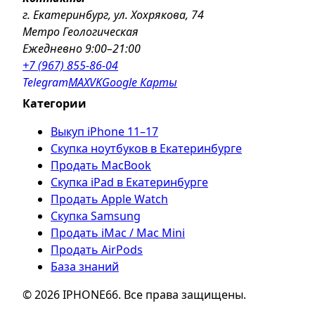
г. Екатеринбург, ул. Хохрякова, 74
Метро Геологическая
Ежедневно 9:00–21:00
+7 (967) 855-86-04
Telegram
MAX
VK
Google Карты
Категории
Выкуп iPhone 11–17
Скупка ноутбуков в Екатеринбурге
Продать MacBook
Скупка iPad в Екатеринбурге
Продать Apple Watch
Скупка Samsung
Продать iMac / Mac Mini
Продать AirPods
База знаний
© 2026 IPHONE66. Все права защищены.