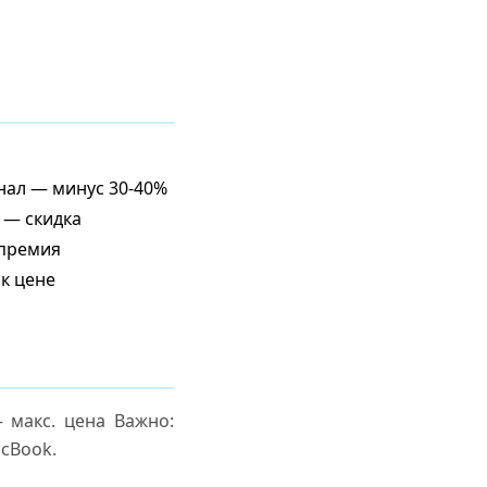
нал — минус 30-40%
 — скидка
 премия
к цене
макс. цена Важно:
cBook.