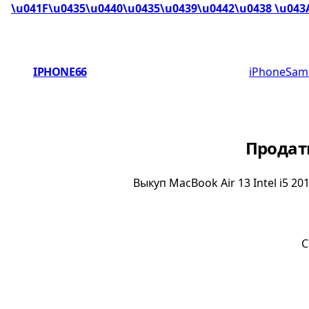
\u041F\u0435\u0440\u0435\u0439\u0442\u0438 \u043
IPHONE66
iPhone
Sam
Продать
Выкуп MacBook Air 13 Intel i5 
С