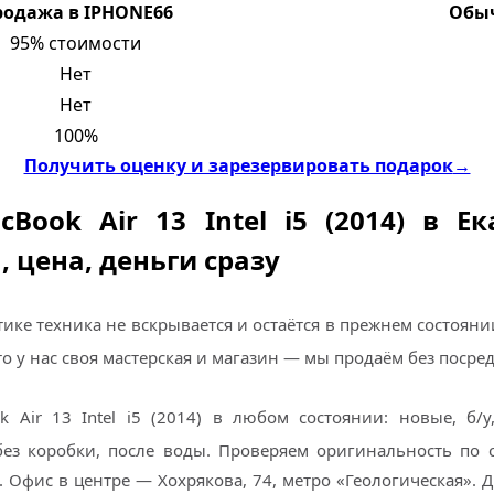
родажа в IPHONE66
Обыч
95% стоимости
Нет
Нет
100%
Получить оценку и зарезервировать подарок
→
Book Air 13 Intel i5 (2014) в Ек
, цена, деньги сразу
ике техника не вскрывается и остаётся в прежнем состояни
о у нас своя мастерская и магазин — мы продаём без посре
 Air 13 Intel i5 (2014) в любом состоянии: новые, б/у,
без коробки, после воды. Проверяем оригинальность по с
у. Офис в центре — Хохрякова, 74, метро «Геологическая». 