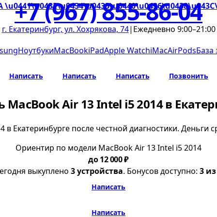
+7 (967) 855-86-04
A \u0441\u043E\u0434\u0435\u0440\u0436\u0438\u043C
г. Екатеринбург, ул. Хохрякова, 74
|
Ежедневно 9:00–21:00
sung
Ноутбуки
MacBook
iPad
Apple Watch
iMac
AirPods
База
Написать
Написать
Написать
Позвонить
 MacBook Air 13 Intel i5 2014 в Екате
2014 в Екатеринбурге после честной диагностики. Деньги
Ориентир по модели MacBook Air 13 Intel i5 2014
до 12 000 ₽
егодня выкуплено
3 устройства
. Бонусов доступно:
3 из
Написать
Написать