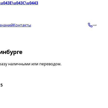
\u043E\u043C\u0443
 знаний
Контакты
ринбурге
 сразу наличными или переводом.
 5