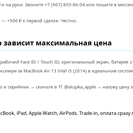
ги на руки. Звоните +7 (967) 855-86-04 или пишите в мессе
6
— +500 ₽ к первой сделке. Честно.
го зависит максимальная цена
абочий Face ID / Touch ID, оригинальный экран, батарея ≥
симум за MacBook Air 13 Intel i5 (2014) в идеальном сост
о и серийник → скиньте в ТГ @skupka_apple → назову цену з
cBook, iPad, Apple Watch, AirPods. Trade-in, оплата сра