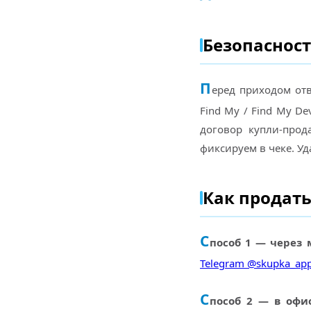
Безопасност
П
еред приходом отв
Find My / Find My De
договор купли-прод
фиксируем в чеке. Уд
Как продать
С
пособ 1 — через 
Telegram @skupka_app
С
пособ 2 — в офи