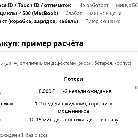
e ID / Touch ID / отпечаток
— Не работает — минус 5
 циклы < 500 (MacBook)
— Слабая — минус к цене
т (коробка, зарядка, кабель)
— Плюс к оценке
ыкуп: пример расчёта
l i5 (2014) с типичными дефектами (экран, батарея, корпус).
Потери
П
Ц
~8,000 ₽ + 1-2 недели ожидания
о «как
1-2 недели ожидания, торг, риск
мошенников
с
10-15 мин диагностики, деньги сразу
 ожиданий, без риска.