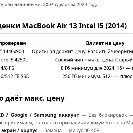
ту или наличными. 300+ сделок за 2024 год.
нки MacBook Air 13 Intel i5 (2014)
 проверяем
Влияет на цену
3” 1440x900
Оригинал держит цену. Разбитый/неориги
Core i5 4250U
Свежий чип = макс. цена. Старый
4/8 ГБ
8 Гб минимум для 2024. 16+ —
56/512 ГБ SSD
256 Гб минимум. 512+ — плюс 
о даёт макс. цену
ID / Google / Samsung аккаунт
— Без блокировок — 
е принимаем, но только при наличии документов на Ma
экран / корпус
— Замена — минус 30-40%