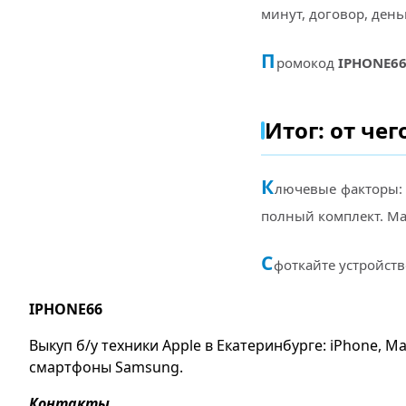
минут, договор, день
П
ромокод
IPHONE6
Итог: от че
К
лючевые факторы: р
полный комплект. Мак
С
фоткайте устройств
IPHONE66
Выкуп б/у техники Apple в Екатеринбурге: iPhone, Ma
смартфоны Samsung.
Контакты