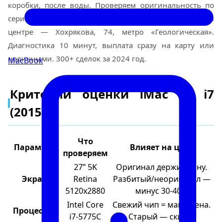
коробки, после воды. Проверяем оригинальность по
серийнику, тестируем экран, процессор, озу. Офис в
центре — Хохрякова, 74, метро «Геологическая».
Диагностика 10 минут, выплата сразу на карту или
наличными. 300+ сделок за 2024 год.
MacBook
Критерии оценки iMac 27 i7
(2015)
Что
Параметр
Влияет на цену
проверяем
27” 5K
Оригинал держит цену.
Экран
Retina
Разбитый/неоригинал —
5120x2880
минус 30-40%
Intel Core
Свежий чип = макс. цена.
Процессор
i7-5775C
Старый — скидка