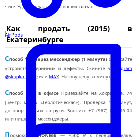
чеке. Удаляем данные на ваших глазах.
Как продать (2015) в
AirPods
Екатеринбурге
С
пособ 1 — через мессенджер (1 минута)
Сфоткайте
устройство, серийник и дефекты. Скиньте в
Telegram
@skupka_apple
или
MAX
. Назову цену за минуту.
С
пособ 2 — в офисе
Приезжайте на Хохрякова, 74
(центр, метро «Геологическая»). Проверка 10 минут,
договор, деньги на руки. Звоните +7 (967) 855-86-04
или пишите в мессенджеры.
П
ромокод
IPHONE66
— +500 ₽ к первой сделке.