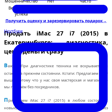
Мошенничество
Нет
Часто
Вероятность
100%
50/50
успеха
Получить оценку и зарезервировать подарок
→
Ноутбуки
Продать iMac 27 i7 (2015) в
Екатеринбурге: диагностика,
цена, деньги сразу
В
ажно: При диагностике техника не вскрывается и
остаётся в прежнем состоянии. Кстати: Предлагаем цену
выше, потому что у нас своя мастерская и магазин —
мы продаём без посредников.
П
ринимаем iMac 27 i7 (2015) в любом состоянии:
новые, б/у, с убитой батареей, разбитым экраном, без