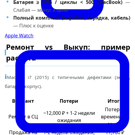
Батарея ≥ 80% / циклы < 500 (MacBook)
—
Слабая — минус к цене
Полный комплект (коробка, зарядка, кабель)
— Плюс к оценке
Apple Watch
Ремонт vs Выкуп: пример
расчёта
i
Mac 27 i7 (2015) с типичными дефектами (экран,
батарея, корпус).
Вариант
Потери
Итог
Потеря
~12,000 ₽ + 1-2 недели
Ремонт в СЦ
времени и
ожидания
денег
Продажа на
1-2 недели ожидания,
~11,700 ₽