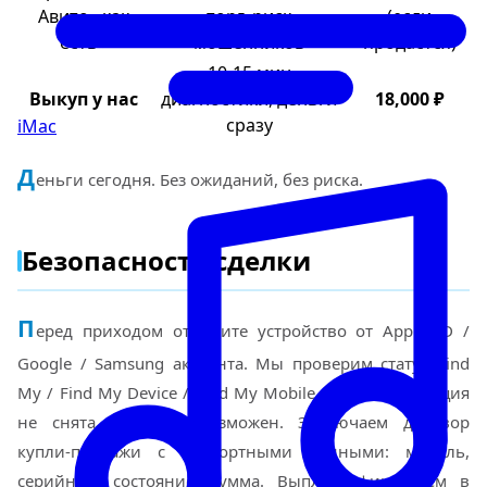
Авито «как
торг, риск
(если
есть»
мошенников
продастся)
10-15 мин
Выкуп у нас
диагностики, деньги
18,000 ₽
сразу
iMac
Д
еньги сегодня. Без ожиданий, без риска.
Безопасность сделки
П
еред приходом отвяжите устройство от Apple ID /
Google / Samsung аккаунта. Мы проверим статус Find
My / Find My Device / Find My Mobile — если активация
не снята, выкуп невозможен. Заключаем договор
купли-продажи с паспортными данными: модель,
серийник, состояние, сумма. Выплату фиксируем в