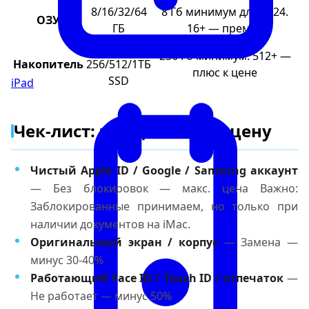
8/16/32/64
8 Гб минимум для 2024.
ОЗУ
ГБ
16+ — премия
1ТБ Fusion /
256 Гб минимум. 512+ —
Накопитель
256/512/1ТБ
плюс к цене
SSD
iPad
Чек-лист: что даёт макс. цену
Чистый Apple ID / Google / Samsung аккаунт
— Без блокировок — макс. цена Важно:
Заблокированные принимаем, но только при
наличии документов на iMac.
Оригинальный экран / корпус
— Замена —
минус 30-40%
Работающий Face ID / Touch ID / отпечаток
—
Не работает — минус 50%