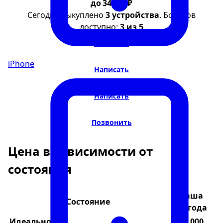
до 34 000 ₽
Сегодня выкуплено
3 устройства
. Бонусов
доступно:
3 из 5
Написать
iPhone
Написать
Написать
Позвонить
Цена в зависимости от
состояния
Ваша
Состояние
выгода
Идеальное
34 000