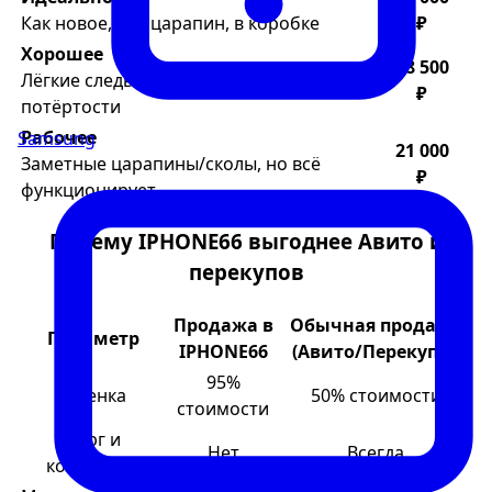
Как новое, без царапин, в коробке
₽
Хорошее
28 500
Лёгкие следы использования, мелкие
₽
потёртости
Рабочее
Samsung
21 000
Заметные царапины/сколы, но всё
₽
функционирует
Почему IPHONE66 выгоднее Авито и
перекупов
Продажа в
Обычная продажа
Параметр
IPHONE66
(Авито/Перекупы)
95%
Оценка
50% стоимости
стоимости
Торг и
Нет
Всегда
конфликты