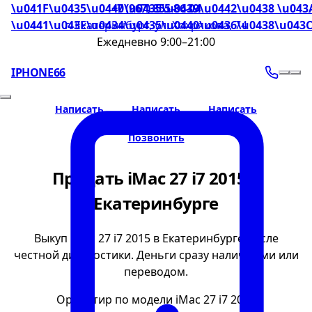
\u041F\u0435\u0440\u0435\u0439\u0442\u0438 \u043
+7 (967) 855-86-04
\u0441\u043E\u0434\u0435\u0440\u0436\u0438\u043
г. Екатеринбург, ул. Хохрякова, 74
Ежедневно 9:00–21:00
IPHONE66
Написать
Написать
Написать
Позвонить
Продать iMac 27 i7 2015 в
Екатеринбурге
Выкуп iMac 27 i7 2015 в Екатеринбурге после
честной диагностики. Деньги сразу наличными или
переводом.
Ориентир по модели iMac 27 i7 2015