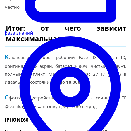
Честно.
Итог: от чего зависит
База знаний
максимальная цена
К
лючевые факторы: рабочий Face ID / Touch ID,
оригинальный экран, батарея ≥ 80%, чистый аккаунт,
полный комплект. Максимум за iMac 27 i7 (2015) в
идеальном состоянии —
до 18,000 ₽
.
С
фоткайте устройство и серийник → скиньте в ТГ
@skupka_apple → назову цену за 60 секунд.
IPHONE66