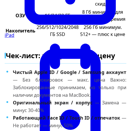
скидка
8 Гб минимум для
ОЗУ
16/24/32 ГБ
2024. 16+ — премия
256/512/1024/2048
256 Гб минимум.
Накопитель
ГБ SSD
512+ — плюс к цене
iPad
Чек-лист: что даёт макс. цену
Чистый Apple ID / Google / Samsung аккаунт
— Без блокировок — макс. цена Важно:
Заблокированные принимаем, но только при
наличии документов на MacBook.
Оригинальный экран / корпус
— Замена —
минус 30-40%
Работающий Face ID / Touch ID / отпечаток
—
Не работает — минус 50%