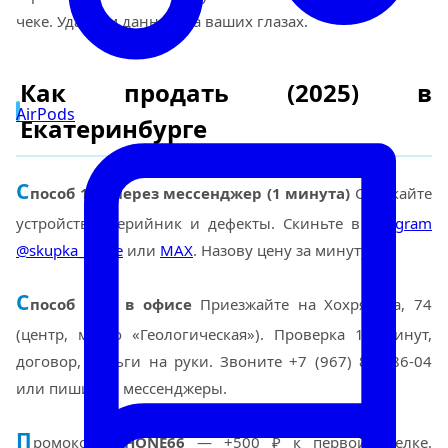
чеке. Удаляем данные на ваших глазах.
Как продать (2025) в
AirPods
Екатеринбурге
С
пособ 1 — через мессенджер (1 минута)
Сфоткайте
устройство, серийник и дефекты. Скиньте в
Telegram
@skupka_apple
или
MAX
. Назову цену за минуту.
С
пособ 2 — в офисе
Приезжайте на Хохрякова, 74
(центр, метро «Геологическая»). Проверка 10 минут,
договор, деньги на руки. Звоните +7 (967) 855-86-04
или пишите в мессенджеры.
П
ромокод
IPHONE66
— +500 ₽ к первой сделке.