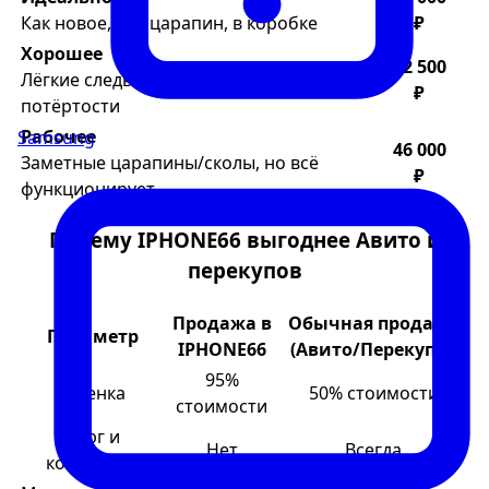
Как новое, без царапин, в коробке
₽
Хорошее
62 500
Лёгкие следы использования, мелкие
₽
потёртости
Рабочее
Samsung
46 000
Заметные царапины/сколы, но всё
₽
функционирует
Почему IPHONE66 выгоднее Авито и
перекупов
Продажа в
Обычная продажа
Параметр
IPHONE66
(Авито/Перекупы)
95%
Оценка
50% стоимости
стоимости
Торг и
Нет
Всегда
конфликты