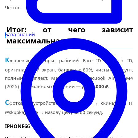
Честно.
Итог: от чего зависит
База знаний
максимальная цена
К
лючевые факторы: рабочий Face ID / Touch ID,
оригинальный экран, батарея ≥ 80%, чистый аккаунт,
полный комплект. Максимум за MacBook Air 13 M4
(2025) в идеальном состоянии —
до 95,000 ₽
.
С
фоткайте устройство и серийник → скиньте в ТГ
@skupka_apple → назову цену за 60 секунд.
IPHONE66