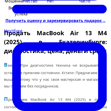
Мошенничество
Нет
Часто
Вероятность
100%
50/50
успеха
Получить оценку и зарезервировать подарок
→
Ноутбуки
Продать MacBook Air 13 M4
(2025) в Екатеринбурге:
диагностика, цена, деньги сразу
В
ажно: При диагностике техника не вскрывается и
остаётся в прежнем состоянии. Кстати: Предлагаем цену
выше, потому что у нас своя мастерская и магазин —
мы продаём без посредников.
П
ринимаем MacBook Air 13 M4 (2025) в любом
состоянии: новые, б/у, с убитой батареей, разбитым