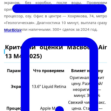
экраном, без коробки, после воды. Проверяем
оригинальность по серийнику, тестируем экран,
процессор, озу. Офис в центре — Хохрякова, 74, метро
«Геологическая». Диагностика 10 минут, выплата сразу
на карту или наличными. 300+ сделок за 2024 год.
MacBook
Критерии оценки MacBook Air
13 M4 (2025)
Параметр
Что проверяем
Влияет на цену
Оригинал держит
цену. Разбитый/
Экран
13.6” Liquid Retina
неоригинал —
минус 30-40%
Свежий чип = макс.
Процессор
Apple M4
цена. Старый —