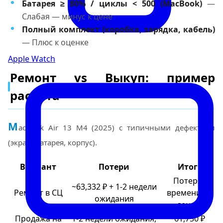
Батарея ≥ 80% / циклы < 500 (MacBook)
—
Слабая — минус к цене
Полный комплект (коробка, зарядка, кабель)
— Плюс к оценке
Apple Watch
Ремонт vs Выкуп: пример
расчёта
M
acBook Air 13 M4 (2025) с типичными дефектами
(экран, батарея, корпус).
Вариант
Потери
Итог
Потеря
~63,332 ₽ + 1-2 недели
Ремонт в СЦ
времени и
ожидания
денег
Продажа на
1-2 недели ожидания,
~61,750 ₽