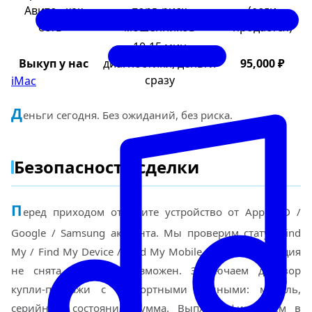
Авито «как
торг, риск
(если
есть»
мошенников
продастся)
10-15 мин
Выкуп у нас
диагностики, деньги
95,000 ₽
сразу
iMac
Д
еньги сегодня. Без ожиданий, без риска.
Безопасность сделки
П
еред приходом отвяжите устройство от Apple ID /
Google / Samsung аккаунта. Мы проверим статус Find
My / Find My Device / Find My Mobile — если активация
не снята, выкуп невозможен. Заключаем договор
купли-продажи с паспортными данными: модель,
серийник, состояние, сумма. Выплату фиксируем в