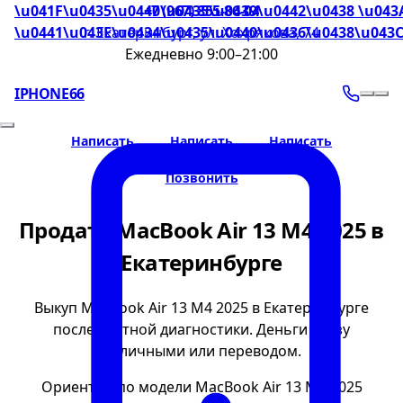
\u041F\u0435\u0440\u0435\u0439\u0442\u0438 \u043
+7 (967) 855-86-04
\u0441\u043E\u0434\u0435\u0440\u0436\u0438\u043
г. Екатеринбург, ул. Хохрякова, 74
Ежедневно 9:00–21:00
IPHONE66
Написать
Написать
Написать
Позвонить
Продать MacBook Air 13 M4 2025 в
Екатеринбурге
Выкуп MacBook Air 13 M4 2025 в Екатеринбурге
после честной диагностики. Деньги сразу
наличными или переводом.
Ориентир по модели MacBook Air 13 M4 2025