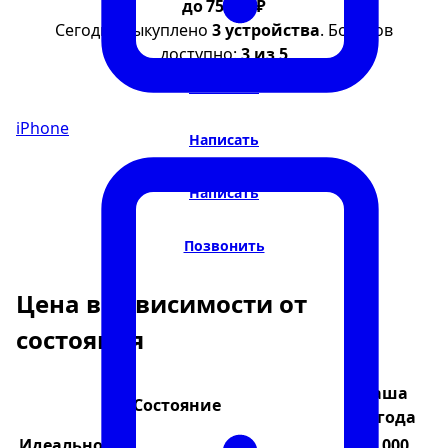
до 75 000 ₽
Сегодня выкуплено
3 устройства
. Бонусов
доступно:
3 из 5
Написать
iPhone
Написать
Написать
Позвонить
Цена в зависимости от
состояния
Ваша
Состояние
выгода
Идеальное
75 000