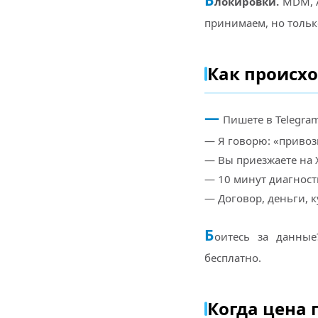
локировки.
MDM, A
принимаем, но тольк
Как происхо
—
Пишете в Telegram
— Я говорю: «привози
— Вы приезжаете на Х
— 10 минут диагности
— Договор, деньги, к
Б
оитесь за данные
бесплатно.
Когда цена 