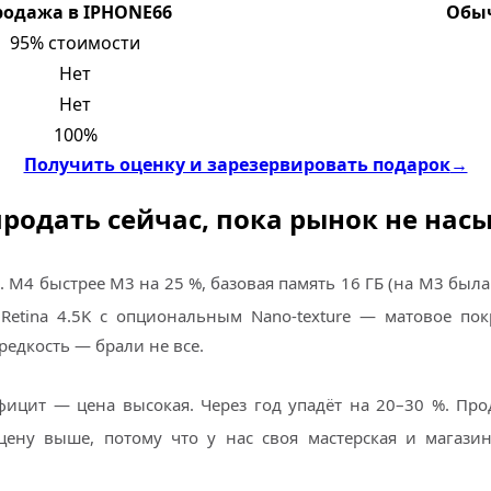
родажа в IPHONE66
Обыч
95% стоимости
Нет
Нет
100%
Получить оценку и зарезервировать подарок
→
 продать сейчас, пока рынок не нас
 M4 быстрее M3 на 25 %, базовая память 16 ГБ (на M3 была 8
Retina 4.5K с опциональным Nano-texture — матовое пок
редкость — брали не все.
фицит — цена высокая. Через год упадёт на 20–30 %. Про
 цену выше, потому что у нас своя мастерская и магаз