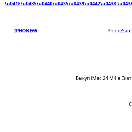
\u041F\u0435\u0440\u0435\u0439\u0442\u0438 \u043
IPHONE66
iPhone
Sam
Выкуп iMac 24 M4 в Ека
С