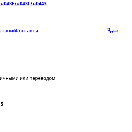
\u043E\u043C\u0443
 знаний
Контакты
аличными или переводом.
 5