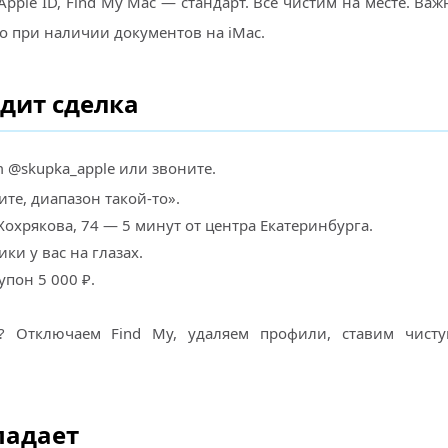
pple ID, Find My Mac — стандарт. Всё чистим на месте. Ва
о при наличии документов на iMac.
дит сделка
 @skupka_apple или звоните.
те, диапазон такой-то».
охрякова, 74 — 5 минут от центра Екатеринбурга.
ки у вас на глазах.
упон 5 000 ₽.
? Отключаем Find My, удаляем профили, ставим чисту
падает