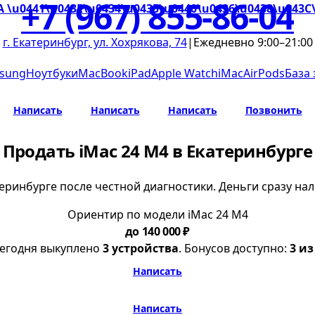
+7 (967) 855-86-04
A \u0441\u043E\u0434\u0435\u0440\u0436\u0438\u043C
г. Екатеринбург, ул. Хохрякова, 74
|
Ежедневно 9:00–21:00
sung
Ноутбуки
MacBook
iPad
Apple Watch
iMac
AirPods
База
Написать
Написать
Написать
Позвонить
Продать iMac 24 M4 в Екатеринбурге
теринбурге после честной диагностики. Деньги сразу н
Ориентир по модели iMac 24 M4
до 140 000 ₽
егодня выкуплено
3 устройства
. Бонусов доступно:
3 из
Написать
Написать