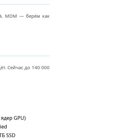
 %. MDM — берём как
ёт. Сейчас до 140 000
0 ядер GPU)
fied
 ТБ SSD