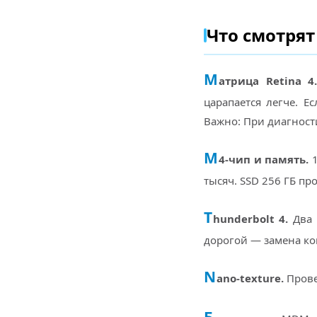
Что смотрят
М
атрица Retina 4.
царапается легче. Е
Важно: При диагности
M
4-чип и память.
1
тысяч. SSD 256 ГБ пр
T
hunderbolt 4.
Два 
дорогой — замена ко
N
ano-texture.
Прове
Б