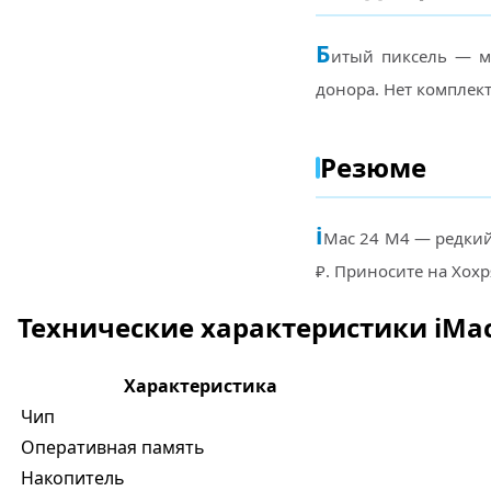
Б
итый пиксель — м
донора. Нет комплект
Резюме
i
Mac 24 M4 — редкий 
₽. Приносите на Хох
Технические характеристики iMac
Характеристика
Чип
Оперативная память
Накопитель