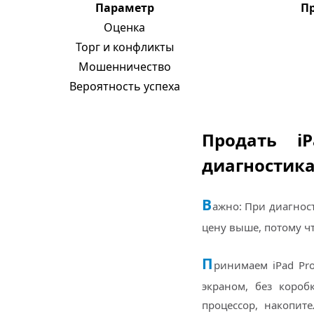
Параметр
П
Оценка
Торг и конфликты
Мошенничество
Вероятность успеха
Продать iP
диагностика
В
ажно: При диагност
цену выше, потому чт
П
ринимаем iPad Pro
экраном, без короб
процессор, накопит