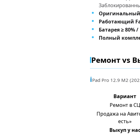
Заблокированные
Оригинальный 
Работающий Fac
Батарея ≥ 80% /
Полный комплек
Ремонт vs В
i
Pad Pro 12.9 M2 (20
Вариант
Ремонт в С
Продажа на Авито
есть»
Выкуп у на