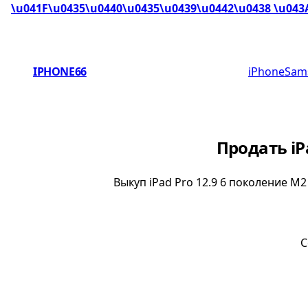
\u041F\u0435\u0440\u0435\u0439\u0442\u0438 \u043
IPHONE66
iPhone
Sam
Продать iP
Выкуп iPad Pro 12.9 6 поколение M
С