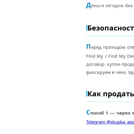
Д
еньги сегодня. Без
Безопасност
П
еред приходом отв
Find My / Find My De
договор купли-прод
фиксируем в чеке. Уд
Как продать
С
пособ 1 — через 
Telegram @skupka_app