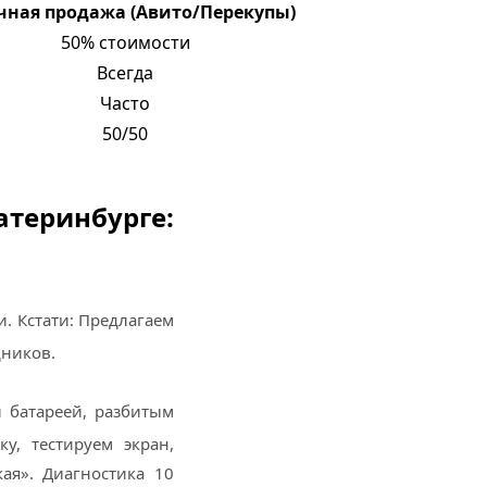
ная продажа (Авито/Перекупы)
50% стоимости
Всегда
Часто
50/50
еринбурге:
и. Кстати: Предлагаем
дников.
й батареей, разбитым
у, тестируем экран,
ая». Диагностика 10