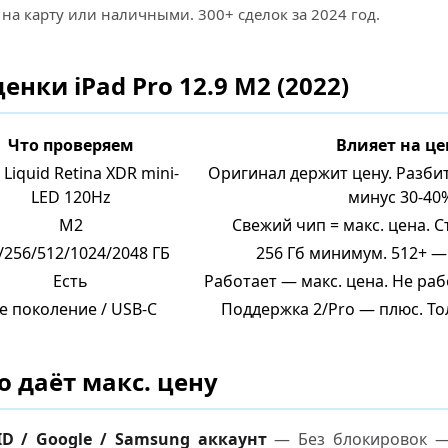
 на карту или наличными. 300+ сделок за 2024 год.
нки iPad Pro 12.9 M2 (2022)
Что проверяем
Влияет на це
 Liquid Retina XDR mini-
Оригинал держит цену. Разб
LED 120Hz
минус 30-40
M2
Свежий чип = макс. цена. 
/256/512/1024/2048 ГБ
256 Гб минимум. 512+ —
Есть
Работает — макс. цена. Не ра
-е поколение / USB-C
Поддержка 2/Pro — плюс. То
о даёт макс. цену
ID / Google / Samsung аккаунт
— Без блокировок — 