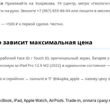
се
Приезжайте на Хохрякова, 74 (центр, метро «Геологич
ги на руки. Звоните +7 (967) 855-86-04 или пишите в мессе
6
— +500 ₽ к первой сделке. Честно.
го зависит максимальная цена
абочий Face ID / Touch ID, оригинальный экран, батарея ≥
ксимум за iPad Pro 12.9 M2 (2022) в идеальном состоянии 
о и серийник → скиньте в ТГ @skupka_apple → назову цену з
cBook, iPad, Apple Watch, AirPods. Trade-in, оплата сра