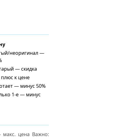
ну
итый/неоригинал —
%
Старый — скидка
 плюс к цене
ботает — минус 50%
лько 1-е — минус
макс. цена Важно: