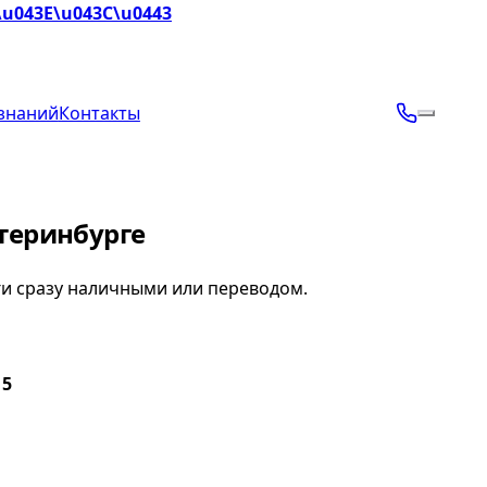
\u043E\u043C\u0443
 знаний
Контакты
атеринбурге
ьги сразу наличными или переводом.
 5