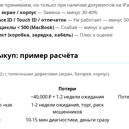
 принимаем, но только при наличии документов на iPa
экран / корпус
— Замена — минус 30-40%
e ID / Touch ID / отпечаток
— Не работает — минус 5
 циклы < 500 (MacBook)
— Слабая — минус к цене
т (коробка, зарядка, кабель)
— Плюс к оценке
ыкуп: пример расчёта
22) с типичными дефектами (экран, батарея, корпус).
Потери
Ц
~40,000 ₽ + 1-2 недели ожидания
Поте
 «как
1-2 недели ожидания, торг, риск
мошенников
с
10-15 мин диагностики, деньги сразу