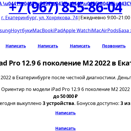
+7 (967) 855-86-04
A \u0441\u043E\u0434\u0435\u0440\u0436\u0438\u043C
г. Екатеринбург, ул. Хохрякова, 74
|
Ежедневно 9:00–21:00
sung
Ноутбуки
MacBook
iPad
Apple Watch
iMac
AirPods
База
Написать
Написать
Написать
Позвонить
ad Pro 12.9 6 поколение M2 2022 в Ек
2 2022 в Екатеринбурге после честной диагностики. Ден
Ориентир по модели iPad Pro 12.9 6 поколение M2 2022
до 50 000 ₽
егодня выкуплено
3 устройства
. Бонусов доступно:
3 из
Написать
Написать