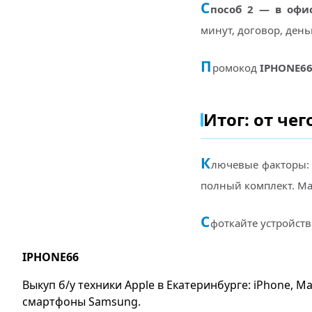
С
пособ 2 — в офи
минут, договор, день
П
ромокод
IPHONE6
Итог: от че
К
лючевые факторы: р
полный комплект. Ма
С
фоткайте устройств
IPHONE66
Выкуп б/у техники Apple в Екатеринбурге: iPhone, Ma
смартфоны Samsung.