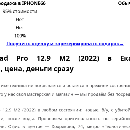
родажа в IPHONE66
Обыч
95% стоимости
Нет
Нет
100%
Получить оценку и зарезервировать подарок
→
ad Pro 12.9 M2 (2022) в Екат
, цена, деньги сразу
ике техника не вскрывается и остаётся в прежнем состояни
о у нас своя мастерская и магазин — мы продаём без посре
 12.9 M2 (2022) в любом состоянии: новые, б/у, с убито
ки, после воды. Проверяем оригинальность по серийник
ель. Офис в центре — Хохрякова, 74, метро «Геологическ